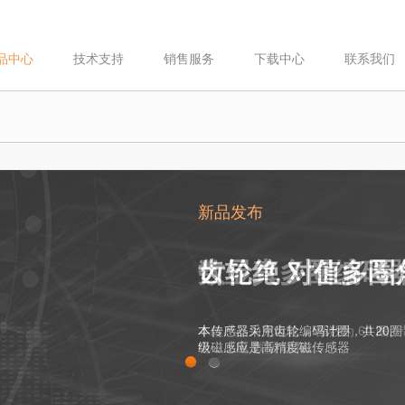
品中心
技术支持
销售服务
下载中心
联系我们
新品发布
新品发布
数显真多圈编码
齿轮绝 对值多圈
本款产品为充电款，*圈数为 60 圈
电，上电 数据*保存......
1
2