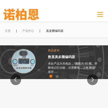
主页
|
产品中心
| 真多圈编码器
新品发布
新品发布
数显真多圈编码器
齿轮绝 对值多圈角度传感器
本款产品为充电款，*圈数为 60 圈。带
本传感器采用齿轮编码计圈，共20圈，
断电记忆功能，任意断电，上电 数据*
是一种由精密齿轮带动多级磁感应是高
保存......
精度磁传感器
1
2