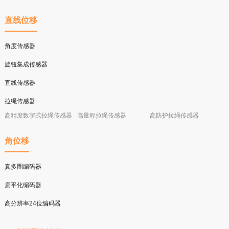
直线位移
角度传感器
旋钮集成传感器
直线传感器
拉绳传感器
高精度数字式拉绳传感器
高量程拉绳传感器
高防护拉绳传感器
角位移
真多圈编码器
扁平化编码器
高分辨率24位编码器