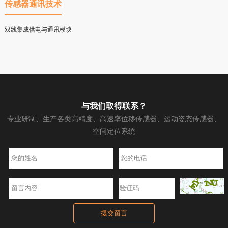
传感器通讯技术
双线集成供电与通讯模块
与我们取得联系？
专业研制、生产各类高精度、高速率位移传感器、运动姿态传感器、
空间定位系统