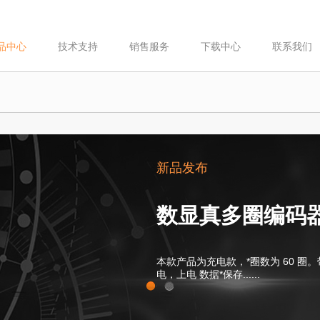
品中心
技术支持
销售服务
下载中心
联系我们
新品发布
新品发布
数显真多圈编码
齿轮绝 对值多圈
本款产品为充电款，*圈数为 60 圈
电，上电 数据*保存......
1
2